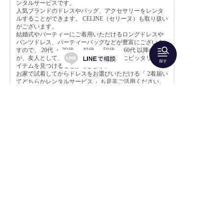
ンタルサービスです。
人気ブランドのドレスやバッグ、アクセサリーをレンタ
ルすることができます。 CELINE（セリーヌ）も取り扱い
がございます。
結婚式やパーティーにご着用いただけるロングドレスや
パンツドレス、パーティーバッグなどが豊富にございま
すので、
20代
・
30代
・
40代
・
50代
・
60代
以降の方
が、友人として、親族として参列するのにピッタリなア
探す
イテムを見つけることができます。
お家で試着してからドレスをお選びいただける「
2着届い
てどちらかレンタルサービス
」も是非ご活用ください。
利用規約
よくある質問
お問い合わせ
運営事業者概要