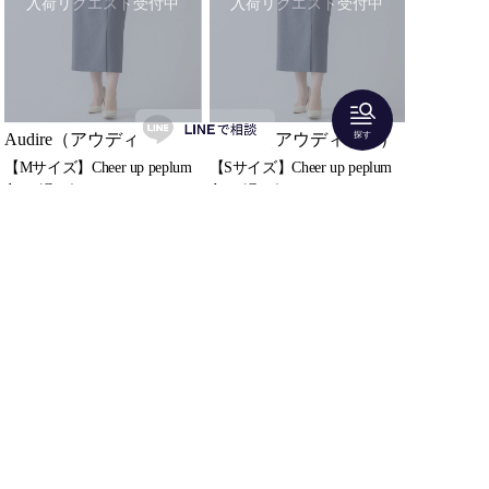
入荷リクエスト受付中
入荷リクエスト受付中
探す
Audire（アウディーレ）
Audire（アウディーレ）
【Mサイズ】Cheer up peplum
【Sサイズ】Cheer up peplum
dress (Gray)
dress (Gray)
4日間：
¥15,000
4日間：
¥15,000
2着どちらかレンタル可
2着どちらかレンタル可
先頭
前へ
次へ
最終
全 28 件中1~28を表示
「Shareris」はラグジュアリーアイテムのファッションレ
ンタルサービスです。