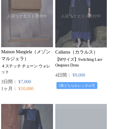
入荷リクエスト受付中
入荷リクエスト受付中
Maison Margiela（メゾン
Callarus（カラルス）
マルジェラ）
【Mサイズ】Switching Lace
Onepiece Dress
４ステッチ チェーン ウォレ
ット
4日間：
¥9,000
3日間：
¥7,000
2着どちらかレンタル可
1ヶ月：
¥10,000