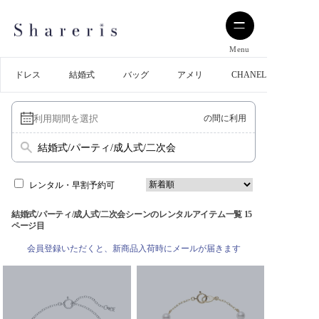
Menu
ドレス
結婚式
バッグ
アメリ
CHANEL
の間に利用
結婚式/パーティ/成人式/二次会
レンタル・早割予約可
結婚式/パーティ/成人式/二次会シーンのレンタルアイテム一覧 15
ページ目
会員登録いただくと、新商品入荷時にメールが届きます