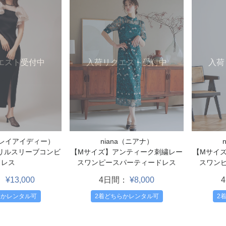
入荷リクエスト受付中
入荷
エスト受付中
niana（ニアナ）
（フレイアイディー）
【Mサイズ】アンティーク刺繍レー
【Mサイ
リルスリーブコンビ
スワンピースパーティードレス
スワン
ドレス
4日間：
¥8,000
：
¥13,000
2着どちらかレンタル可
2
らかレンタル可