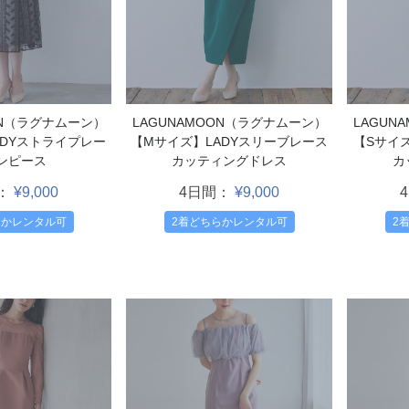
ON（ラグナムーン）
LAGUNAMOON（ラグナムーン）
LAGUN
ADYストライプレー
【Mサイズ】LADYスリーブレース
【Sサイ
ンピース
カッティングドレス
カ
：
¥9,000
4日間：
¥9,000
らかレンタル可
2着どちらかレンタル可
2