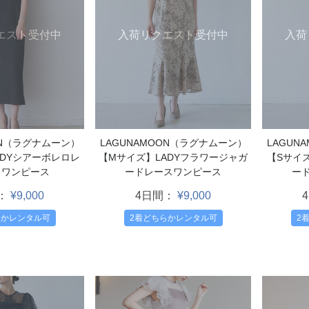
入荷リクエスト受付中
入荷
エスト受付中
LAGUNAMOON（ラグナムーン）
LAGUN
ON（ラグナムーン）
【Mサイズ】LADYフラワージャガ
【Sサイ
ADYシアーボレロレ
ードレースワンピース
ー
ドワンピース
4日間：
¥9,000
：
¥9,000
2着どちらかレンタル可
2
らかレンタル可