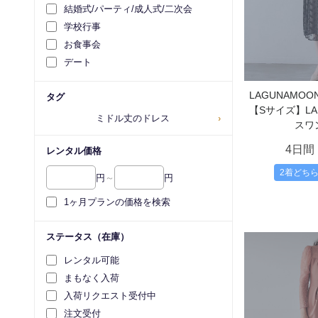
結婚式/パーティ/成人式/二次会
学校行事
お食事会
デート
LAGUNAMO
タグ
【Sサイズ】L
ミドル丈のドレス
›
スワ
4日間
レンタル価格
2着どち
円
～
円
1ヶ月プランの価格を検索
ステータス（在庫）
レンタル可能
まもなく入荷
入荷リクエスト受付中
注文受付