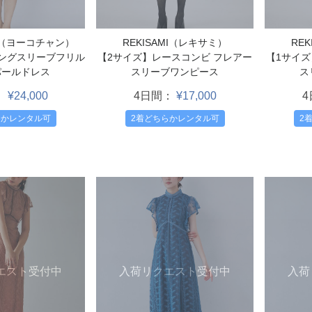
AN（ヨーコチャン）
REKISAMI（レキサミ）
RE
ロングスリーブフリル
【2サイズ】レースコンビ フレアー
【1サイズ
パールドレス
スリーブワンピース
ス
：
¥24,000
4日間：
¥17,000
らかレンタル可
2着どちらかレンタル可
2
エスト受付中
入荷リクエスト受付中
入荷