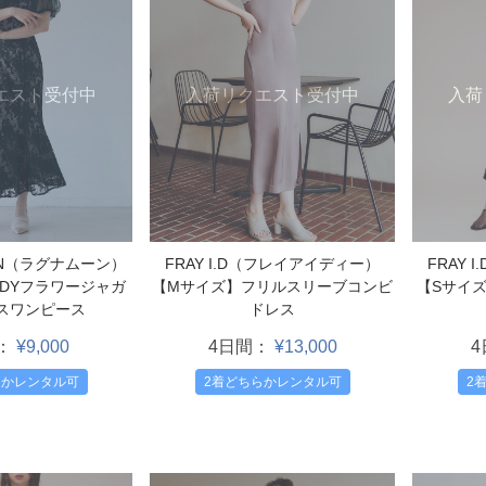
エスト受付中
入荷
入荷リクエスト受付中
ON（ラグナムーン）
FRAY
FRAY I.D（フレイアイディー）
ADYフラワージャガ
【Sサイ
【Mサイズ】フリルスリーブコンビ
スワンピース
ドレス
：
¥9,000
4日間：
¥13,000
らかレンタル可
2
2着どちらかレンタル可