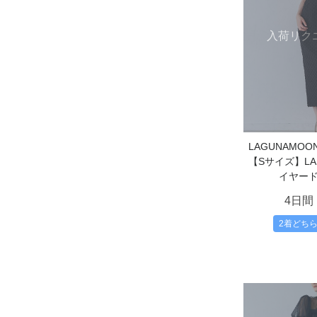
入荷リク
LAGUNAMO
【Sサイズ】L
イヤー
4日間
2着どち