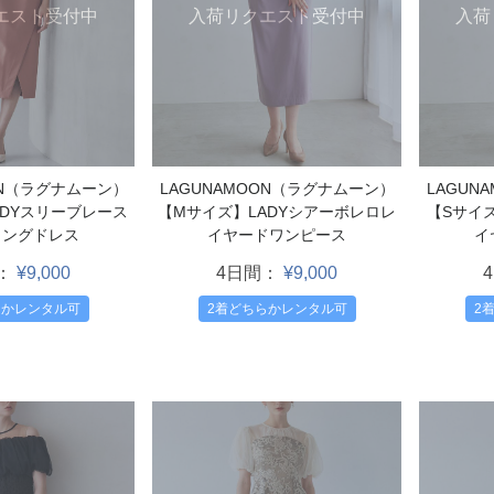
エスト受付中
入荷リクエスト受付中
入荷
ON（ラグナムーン）
LAGUNAMOON（ラグナムーン）
LAGUN
ADYスリーブレース
【Mサイズ】LADYシアーボレロレ
【Sサイ
ィングドレス
イヤードワンピース
イ
：
¥9,000
4日間：
¥9,000
らかレンタル可
2着どちらかレンタル可
2