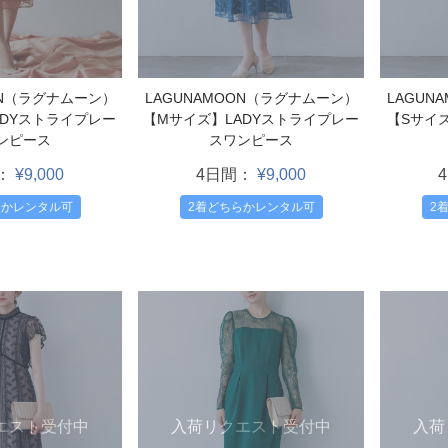
ON（ラグナムーン）
LAGUNAMOON（ラグナムーン）
LAGUN
ADYストライプレー
【Mサイズ】LADYストライプレー
【Sサイ
ンピース
スワンピース
：
¥9,000
4日間：
¥9,000
らかレンタル可
2着どちらかレンタル可
2
エスト受付中
入荷リクエスト受付中
入荷