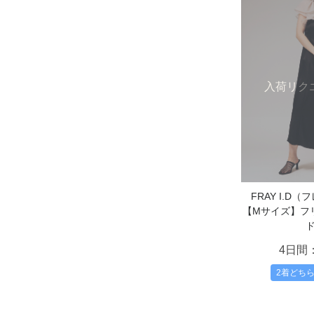
入荷リク
FRAY I.D
【Mサイズ】フ
4日間
2着どち