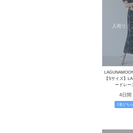
入荷リク
LAGUNAMO
【Sサイズ】L
ードレー
4日間
2着どち