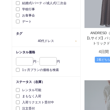
結婚式/パーティ/成人式/二次会
学校行事
お食事会
デート
ANDRES
タグ
【Lサイズ】バ
40代ドレス
›
トリックド
4日間
レンタル価格
2着どち
円
～
円
1ヶ月プランの価格を検索
ステータス（在庫）
レンタル可能
まもなく入荷
入荷リクエスト受付中
注文受付