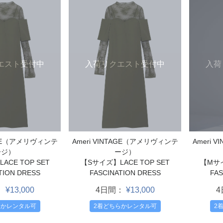
エスト受付中
入荷リクエスト受付中
入荷
TAGE（アメリヴィンテ
Ameri VINTAGE（アメリヴィンテ
Ameri 
ージ）
ージ）
CE TOP SET
【Sサイズ】LACE TOP SET
【Mサイ
TION DRESS
FASCINATION DRESS
FAS
：
¥13,000
4日間：
¥13,000
らかレンタル可
2着どちらかレンタル可
2