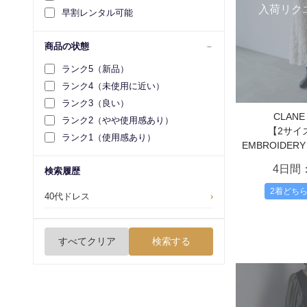
入荷リク
早割レンタル可能
商品の状態
ランク5（新品）
ランク4（未使用に近い）
ランク3（良い）
CLAN
ランク2（やや使用感あり）
【2サイズ
ランク1（使用感あり）
EMBROIDERY
4日間
検索履歴
2着どち
40代ドレス
›
すべてクリア
検索する