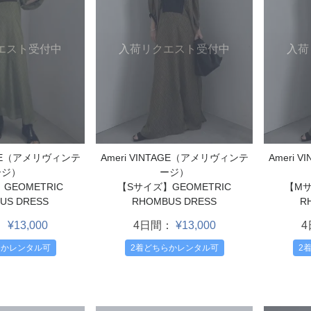
入荷リクエスト受付中
入荷
エスト受付中
Ameri VINTAGE（アメリヴィンテ
Ameri 
TAGE（アメリヴィンテ
ージ）
ージ）
【Sサイズ】GEOMETRIC
【Mサ
GEOMETRIC
RHOMBUS DRESS
R
US DRESS
4日間：
¥13,000
：
¥13,000
2着どちらかレンタル可
2
らかレンタル可