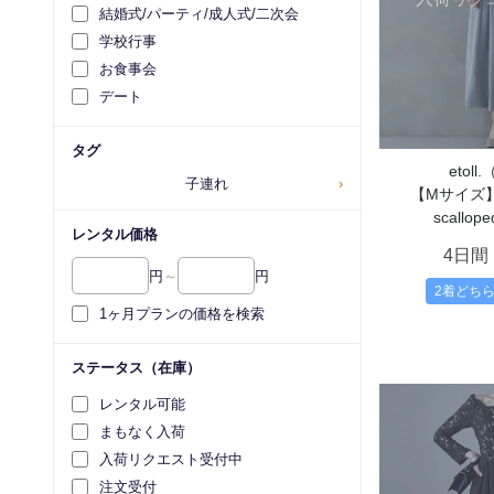
結婚式/パーティ/成人式/二次会
学校行事
お食事会
デート
タグ
etol
子連れ
›
【Mサイズ】Ba
scallope
レンタル価格
4日間
円
～
円
2着どち
1ヶ月プランの価格を検索
ステータス（在庫）
レンタル可能
まもなく入荷
入荷リクエスト受付中
注文受付