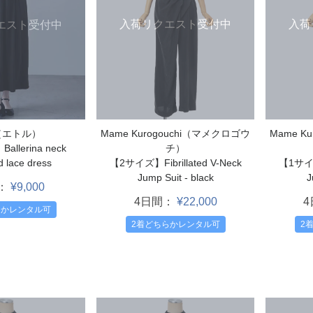
入荷リクエスト受付中
入荷
エスト受付中
Mame Kurogouchi（マメクロゴウ
Mame K
l.（エトル）
チ）
llerina neck
【2サイズ】Fibrillated V-Neck
【1サイズ】
d lace dress
Jump Suit - black
J
：
¥9,000
4日間：
¥22,000
らかレンタル可
2着どちらかレンタル可
2