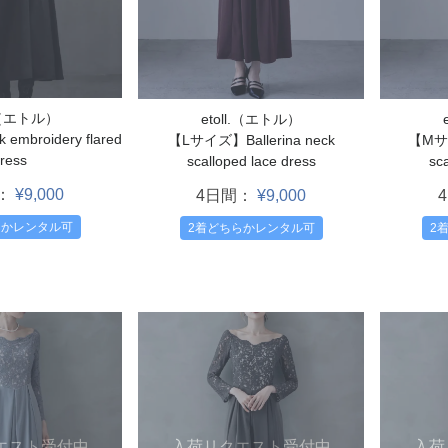
l.（エトル）
etoll.（エトル）
mbroidery flared
【Lサイズ】Ballerina neck
【Mサイ
ress
scalloped lace dress
sca
：
¥9,000
4日間：
¥9,000
らかレンタル可
2着どちらかレンタル可
2
エスト受付中
入荷リクエスト受付中
入荷