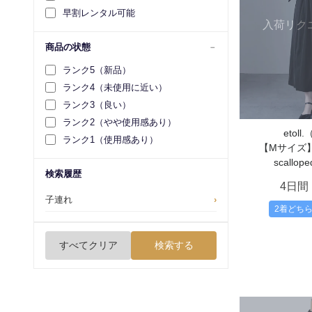
早割レンタル可能
入荷リク
商品の状態
ランク5（新品）
ランク4（未使用に近い）
ランク3（良い）
ランク2（やや使用感あり）
etol
ランク1（使用感あり）
【Mサイズ】Ba
scallope
検索履歴
4日間
子連れ
›
2着どち
すべてクリア
検索する