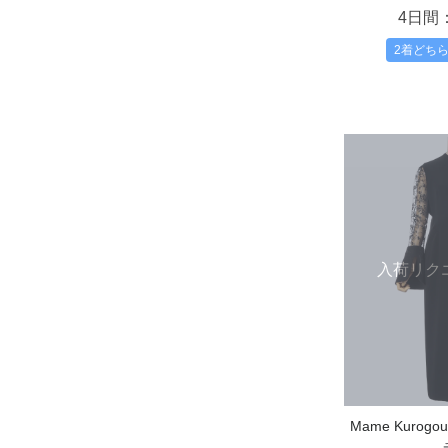
4日間
2着どち
入荷リク
Mame Kurog