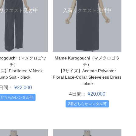
リクエスト受付中
入荷リクエスト受付中
urogouchi（マメクロゴウ
Mame Kurogouchi（マメクロゴウ
チ）
チ）
Fibrillated V-Neck
【3サイズ】Acetate Polyester
ump Suit - black
Floral Lace-Collar Sleeveless Dress
- black
4日間：
¥22,000
4日間：
¥20,000
着どちらかレンタル可
2着どちらかレンタル可