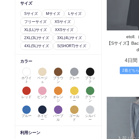
サイズ
Sサイズ
Mサイズ
Lサイズ
フリーサイズ
XSサイズ
XL(LL)サイズ
XXSサイズ
etol
2XL(3L)サイズ
3XL(4L)サイズ
【Sサイズ】Back e
4XL(5L)サイズ
S(SHORT)サイズ
d
4日間
カラー
2着どち
ホワイ
ベージ
ブラウ
グレー
ブラッ
ト
ュ
ン
ク
レッド
ピンク
オレン
イエロ
グリー
ジ
ー
ン
ブルー
ネイビ
パープ
ゴール
シルバ
ー
ル
ド
ー
利用シーン
入荷リク