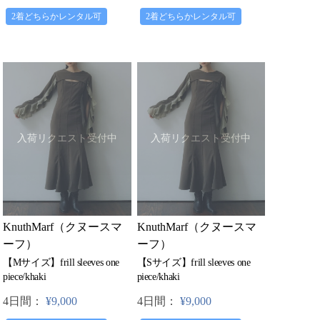
2着どちらかレンタル可
2着どちらかレンタル可
入荷リクエスト受付中
入荷リクエスト受付中
KnuthMarf（クヌースマ
KnuthMarf（クヌースマ
ーフ）
ーフ）
【Mサイズ】frill sleeves one
【Sサイズ】frill sleeves one
piece/khaki
piece/khaki
4日間：
¥9,000
4日間：
¥9,000