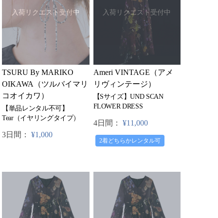
入荷リクエスト受付中
入荷リクエスト受付中
TSURU By MARIKO
Ameri VINTAGE（アメ
OIKAWA（ツルバイマリ
リヴィンテージ）
コオイカワ）
【Sサイズ】UND SCAN
FLOWER DRESS
【単品レンタル不可】
Tear（イヤリングタイプ）
4日間：
¥11,000
3日間：
¥1,000
2着どちらかレンタル可