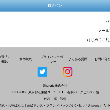
ログイン
パ
メール
はじめてご利
取引法に
プライバシーポ
利用規約
よくある質問
お問い合
く表記
リシー
Shareris株式会社
〒135-0063 東京都江東区３−７−１１ 有明パークビル２０階
代表 福 和也
© 結婚式・お呼ばれに｜高級ドレス・ブランドバックのレンタル「Shareris」 All Right