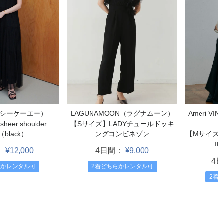
Ameri 
エーシーケーエー）
LAGUNAMOON（ラグナムーン）
eer shoulder
【Sサイズ】LADYチュールドッキ
【Mサイズ】
s（black）
ングコンビネゾン
：
¥12,000
4日間：
¥9,000
らかレンタル可
2着どちらかレンタル可
2