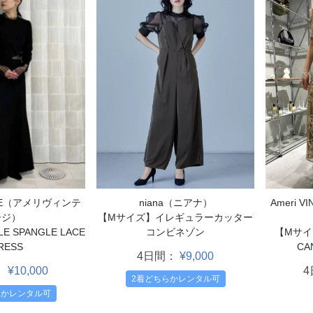
TAGE（アメリヴィンテ
niana（ニアナ）
Ameri 
ージ）
【Mサイズ】イレギュラーカッター
 SPANGLE LACE
コンビネゾン
【Mサイズ
RESS
CA
4日間：
¥9,000
：
¥10,000
2着どちらかレンタル可
らかレンタル可