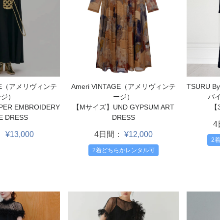
Ameri VINTAGE（アメリヴィンテ
TSURU B
TAGE（アメリヴィンテ
ージ）
バ
ージ）
【Mサイズ】UND GYPSUM ART
【
R EMBROIDERY
DRESS
E DRESS
4日間：
¥12,000
：
¥13,000
2
2着どちらかレンタル可