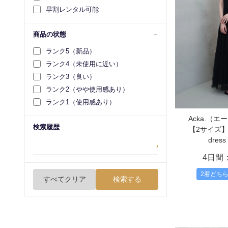
早割レンタル可能
商品の状態
ランク5（新品）
ランク4（未使用に近い）
ランク3（良い）
ランク2（やや使用感あり）
ランク1（使用感あり）
Acka.（
検索履歴
【2サイズ】sh
dres
›
4日間
2着どち
すべてクリア
検索する