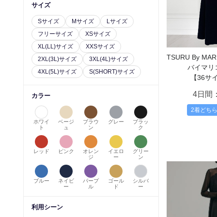
サイズ
Sサイズ
Mサイズ
Lサイズ
フリーサイズ
XSサイズ
XL(LL)サイズ
XXSサイズ
TSURU By MA
2XL(3L)サイズ
3XL(4L)サイズ
バイマリ
4XL(5L)サイズ
S(SHORT)サイズ
【36サイ
4日間
カラー
2着どち
ホワイ
ベージ
ブラウ
グレー
ブラッ
ト
ュ
ン
ク
レッド
ピンク
オレン
イエロ
グリー
ジ
ー
ン
ブルー
ネイビ
パープ
ゴール
シルバ
ー
ル
ド
ー
利用シーン