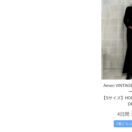
Ameri VIN
【Sサイズ】HOLE
D
4日間
2着どち