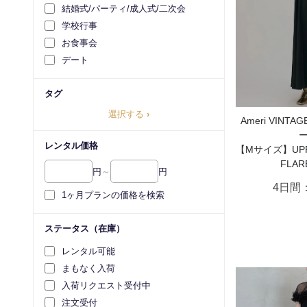
結婚式/パーティ/成人式/二次会
学校行事
お食事会
デート
タグ
選択する
›
Ameri VIN
レンタル価格
【Mサイズ】UPPE
FLAR
円
～
円
4日間
1ヶ月プランの価格を検索
ステータス（在庫）
レンタル可能
まもなく入荷
入荷リクエスト受付中
注文受付