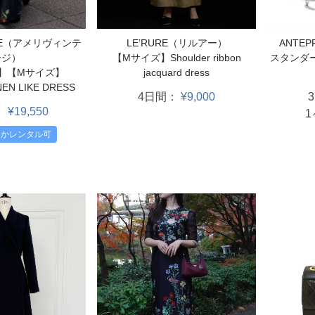
LE’RURE（リルアー）
TAGE（アメリヴィンテ
ANTE
【Mサイズ】Shoulder ribbon
ージ）
スタンダ
jacquard dress
】【Mサイズ】
NEN LIKE DRESS
4日間：
¥9,000
：
¥19,550
らかレンタル可