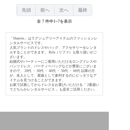
先頭
前へ
次へ
最終
全 7 件中1~7を表示
「Shareris」はラグジュアリーアイテムのファッションレ
ンタルサービスです。
人気ブランドのドレスやバッグ、アクセサリーをレンタ
ルすることができます。 Refa（リファ）も取り扱いがご
ざいます。
結婚式やパーティーにご着用いただけるロングドレスや
パンツドレス、パーティーバッグなどが豊富にございま
すので、
20代
・
30代
・
40代
・
50代
・
60代
以降の方
が、友人として、親族として参列するのにピッタリなア
イテムを見つけることができます。
お家で試着してからドレスをお選びいただける「
2着届い
てどちらかレンタルサービス
」も是非ご活用ください。