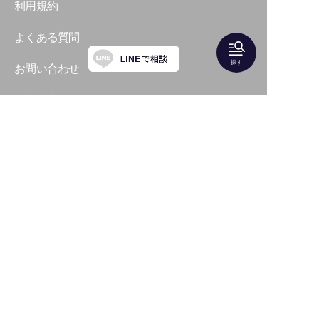
利用規約
よくある質問
探す
お問い合わせ
運営事業者概要
特定商取引法に基づく表記
プライバシーポリシー
LUXE JOURNAL（ファッションメディア）
Shareris株式会社
〒135-0063 東京都江東区３−７−１１ 有明パーク
ビル２０階
代表 福 和也