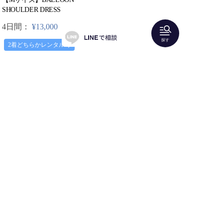
SHOULDER DRESS
4日間：
¥13,000
探す
2着どちらかレンタル可
先頭
前へ
次へ
最終
全 23 件中1~23を表示
「Shareris」はラグジュアリーアイテムのファッションレ
ンタルサービスです。
人気ブランドのドレスやバッグ、アクセサリーをレンタ
ルすることができます。
結婚式やパーティーにご着用いただけるロングドレスや
パンツドレス、パーティーバッグなどが豊富にございま
すので、
20代
・
30代
・
40代
・
50代
・
60代
以降の方
が、友人として、親族として参列するのにピッタリなア
イテムを見つけることができます。
「2025SS0514入荷」など幅広いキーワードで検索も可能
です。
お家で試着してからドレスをお選びいただける「
2着届い