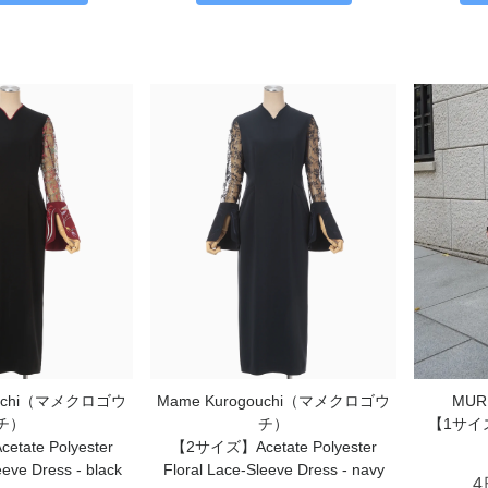
MU
ouchi（マメクロゴウ
Mame Kurogouchi（マメクロゴウ
【1サイズ】
チ）
チ）
ate Polyester
【2サイズ】Acetate Polyester
eeve Dress - black
Floral Lace-Sleeve Dress - navy