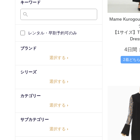
キーワード
Mame Kurog
【1サイズ】Tull
レンタル・早割予約可のみ
Dress
ブランド
4日間
選択する
›
2着どち
シリーズ
選択する
›
カテゴリー
選択する
›
サブカテゴリー
選択する
›