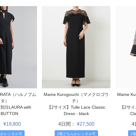
URATA（ハルノブム
Mame Kurogouchi（マメクロゴウ
Mame K
ラタ）
チ）
注LAURA with
【2サイズ】Tulle Lace Classic
【2サイズ】
 BUTTON
Dress - black
Cla
：
¥19,800
4日間：
¥27,500
らかレンタル可
2着どちらかレンタル可
2