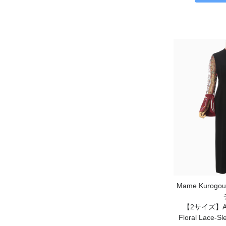
Mame Kurog
【2サイズ】Acet
Floral Lace-Sl