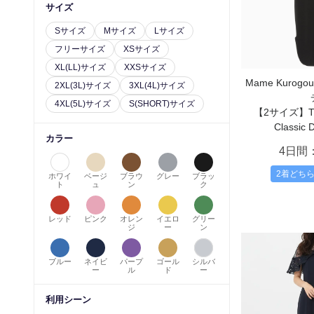
サイズ
Sサイズ
Mサイズ
Lサイズ
フリーサイズ
XSサイズ
XL(LL)サイズ
XXSサイズ
Mame Kurog
2XL(3L)サイズ
3XL(4L)サイズ
4XL(5L)サイズ
S(SHORT)サイズ
【2サイズ】Tull
Classic D
カラー
4日間
2着どち
ホワイ
ベージ
ブラウ
グレー
ブラッ
ト
ュ
ン
ク
レッド
ピンク
オレン
イエロ
グリー
ジ
ー
ン
ブルー
ネイビ
パープ
ゴール
シルバ
ー
ル
ド
ー
利用シーン