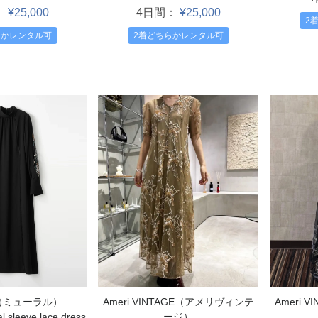
：
¥25,000
4日間：
¥25,000
2
らかレンタル可
2着どちらかレンタル可
L（ミューラル）
Ameri 
Ameri VINTAGE（アメリヴィンテ
leeve lace dress
ージ）