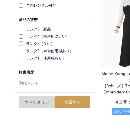
早割レンタル可能
商品の状態
ランク5（新品）
ランク4（未使用に近い）
ランク3（良い）
ランク2（やや使用感あり）
ランク1（使用感あり）
検索履歴
Mame Kurog
50代ドレス
›
【3サイズ】Triac
Embroidery Col
4日間
すべてクリア
検索する
2着どち