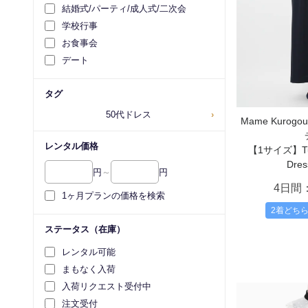
結婚式/パーティ/成人式/二次会
学校行事
お食事会
デート
タグ
50代ドレス
›
Mame Kurog
レンタル価格
【1サイズ】Tull
Dres
円
～
円
4日間
1ヶ月プランの価格を検索
2着どち
ステータス（在庫）
レンタル可能
まもなく入荷
入荷リクエスト受付中
注文受付