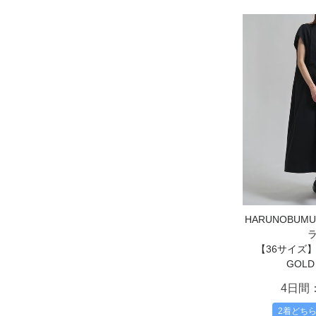
HARUNOBUM
【36サイズ】別
GOLD
4日間
2着どち