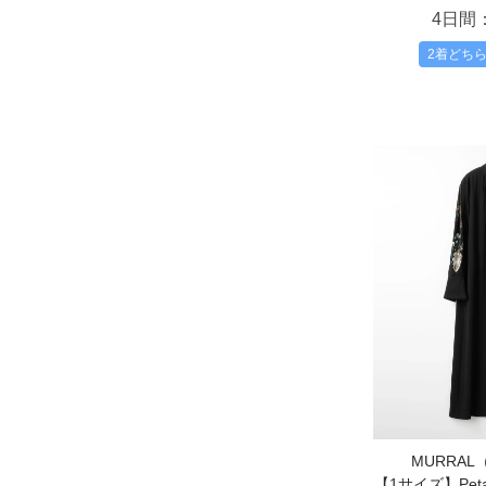
4日間
2着どち
MURRA
【1サイズ】Petal s