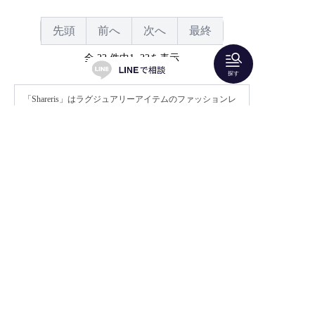
先頭
前へ
次へ
最終
全 22 件中1~22を表示
探す
「Shareris」はラグジュアリーアイテムのファッションレ
ンタルサービスです。
人気ブランドのドレスやバッグ、アクセサリーをレンタ
ルすることができます。 MIKIMOTO（ミキモト）も取り
扱いがございます。
結婚式やパーティーにご着用いただけるロングドレスや
パンツドレス、パーティーバッグなどが豊富にございま
すので、
20代
・
30代
・
40代
・
50代
・
60代
以降の方
が、友人として、親族として参列するのにピッタリなア
イテムを見つけることができます。
お家で試着してからドレスをお選びいただける「
2着届い
てどちらかレンタルサービス
」も是非ご活用ください。