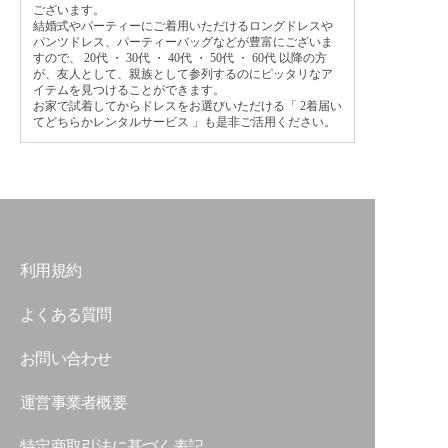
ございます。
結婚式やパーティーにご着用いただけるロングドレスや
パンツドレス、パーティーバッグなどが豊富にございま
すので、
20代
・
30代
・
40代
・
50代
・
60代
以降の方
が、友人として、親族として参列するのにピッタリなア
イテムを見つけることができます。
お家で試着してからドレスをお選びいただける「
2着届い
てどちらかレンタルサービス
」も是非ご活用ください。
利用規約
よくある質問
お問い合わせ
運営事業者概要
特定商取引法に基づく表記