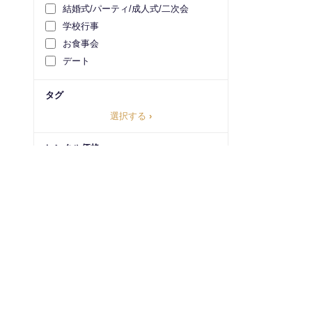
結婚式/パーティ/成人式/二次会
学校行事
お食事会
デート
タグ
選択する
›
レンタル価格
円
～
円
1ヶ月プランの価格を検索
ステータス（在庫）
すべてクリア
検索する
レンタル可能
まもなく入荷
入荷リクエスト受付中
利用規約
よくある質問
お問い合わせ
運営事業者概要
特定商取
注文受付