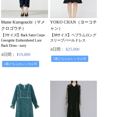
Mame Kurogouchi（マメ
YOKO CHAN（ヨーコチ
クロゴウチ）
ャン）
【3サイズ】Back Satin Crepe
【38サイズ】ペプラムロング
Georgette Emboridered Lace
スリーブパールドレス
Back Dress - navy
4日間：
¥25,000
4日間：
¥19,800
2着どちらかレンタル可
2着どちらかレンタル可