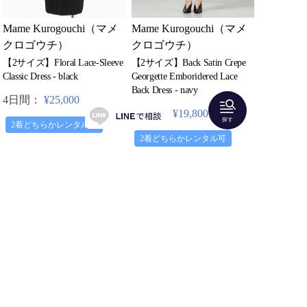
Mame Kurogouchi（マメ
Mame Kurogouchi（マメ
クロゴウチ）
クロゴウチ）
【2サイズ】Floral Lace-Sleeve
【2サイズ】Back Satin Crepe
Classic Dress - black
Georgette Emboridered Lace
Back Dress - navy
4日間：
¥25,000
4日間：
¥19,800
探す
2着どちらかレンタル可
2着どちらかレンタル可
先頭
前へ
次へ
最終
全 24 件中1~24を表示
「Shareris」はラグジュアリーアイテムのファッションレ
ンタルサービスです。
人気ブランドのドレスやバッグ、アクセサリーをレンタ
ルすることができます。
結婚式やパーティーにご着用いただけるロングドレスや