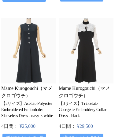
Mame Kurogouchi（マメ
Mame Kurogouchi（マメ
クロゴウチ）
クロゴウチ）
【2サイズ】Acetate Polyester
【3サイズ】Triacetate
Embroidered Buttonholes
Georgette Embroidery Collar
Sleeveless Dress - navy × white
Dress - black
4日間：
¥25,000
4日間：
¥29,500