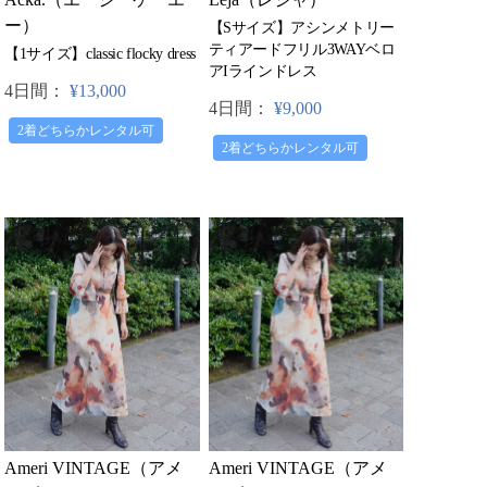
ー）
【Sサイズ】アシンメトリー
ティアードフリル3WAYベロ
【1サイズ】classic flocky dress
アIラインドレス
4日間：
¥13,000
4日間：
¥9,000
2着どちらかレンタル可
2着どちらかレンタル可
Ameri VINTAGE（アメ
Ameri VINTAGE（アメ