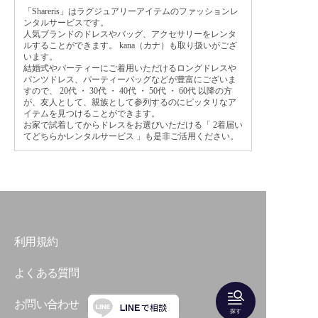
「Shareris」はラグジュアリーアイテムのファッションレ
ンタルサービスです。
人気ブランドのドレスやバッグ、アクセサリーをレンタ
ルすることができます。 kana（カナ）も取り扱いがござ
います。
結婚式やパーティーにご着用いただけるロングドレスや
パンツドレス、パーティーバッグなどが豊富にございま
すので、
20代
・
30代
・
40代
・
50代
・
60代
以降の方
が、友人として、親族として参列するのにピッタリなア
イテムを見つけることができます。
お家で試着してからドレスをお選びいただける「
2着届い
てどちらかレンタルサービス
」も是非ご活用ください。
利用規約
よくある質問
お問い合わせ
探す