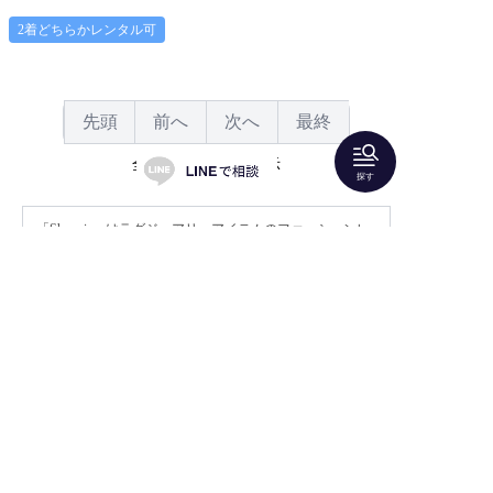
2着どちらかレンタル可
先頭
前へ
次へ
最終
全 19 件中1~19を表示
探す
「Shareris」はラグジュアリーアイテムのファッションレ
ンタルサービスです。
人気ブランドのドレスやバッグ、アクセサリーをレンタ
ルすることができます。 etoll.（エトル）も取り扱いがご
ざいます。
結婚式やパーティーにご着用いただけるロングドレスや
パンツドレス、パーティーバッグなどが豊富にございま
すので、
20代
・
30代
・
40代
・
50代
・
60代
以降の方
が、友人として、親族として参列するのにピッタリなア
イテムを見つけることができます。
お家で試着してからドレスをお選びいただける「
2着届い
てどちらかレンタルサービス
」も是非ご活用ください。