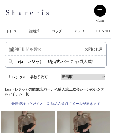
Menu
ドレス
結婚式
バッグ
アメリ
CHANEL
の間に利用
Leja（レジャ）、結婚式/パーティ/成人式/二次会
レンタル・早割予約可
Leja（レジャ）の結婚式/パーティ/成人式/二次会シーンのレンタ
ルアイテム一覧
会員登録いただくと、新商品入荷時にメールが届きます