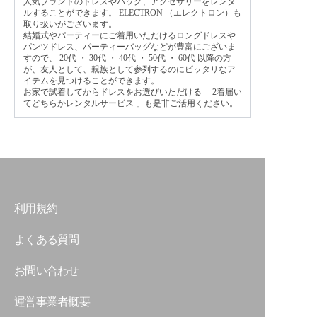
人気ブランドのドレスやバッグ、アクセサリーをレンタ
ルすることができます。 ELECTRON （エレクトロン）も
取り扱いがございます。
結婚式やパーティーにご着用いただけるロングドレスや
パンツドレス、パーティーバッグなどが豊富にございま
すので、
20代
・
30代
・
40代
・
50代
・
60代
以降の方
が、友人として、親族として参列するのにピッタリなア
イテムを見つけることができます。
お家で試着してからドレスをお選びいただける「
2着届い
てどちらかレンタルサービス
」も是非ご活用ください。
利用規約
よくある質問
お問い合わせ
運営事業者概要