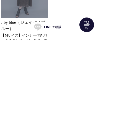
J by blue（ジェイバイブ
ルー）
探す
【Mサイズ】インナー付きバ
ックリボンジャガードドレス
4日間：
¥9,000
2着どちらかレンタル可
先頭
前へ
次へ
最終
全 25 件中1~25を表示
「Shareris」はラグジュアリーアイテムのファッションレ
ンタルサービスです。
人気ブランドのドレスやバッグ、アクセサリーをレンタ