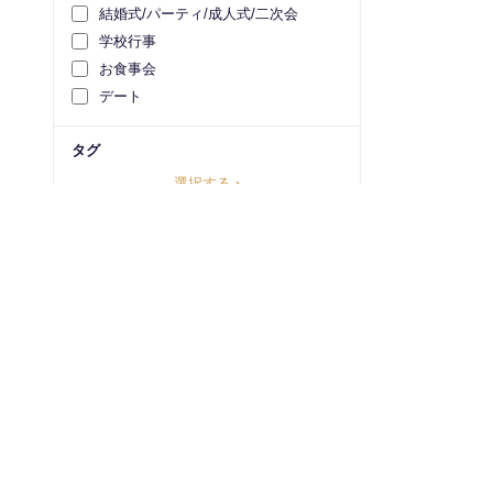
結婚式/パーティ/成人式/二次会
学校行事
お食事会
デート
タグ
選択する
›
レンタル価格
円
～
円
1ヶ月プランの価格を検索
すべてクリア
検索する
ステータス（在庫）
レンタル可能
まもなく入荷
利用規約
よくある質問
お問い合わせ
運営事業者概要
特定商取
入荷リクエスト受付中
注文受付