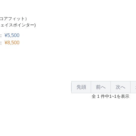
T（コアフィット）
er(フェイスポインター)
：
¥5,500
：
¥8,500
先頭
前へ
次へ
全 1 件中1~1を表示