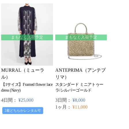
まもなく入荷予定
まもなく入荷予定
MURRAL（ミューラ
ANTEPRIMA（アンテプ
ル）
リマ）
【1サイズ】Framed flower lace
スタンダード ミニアトゥー
dress (Navy)
ラ/シルバーゴールド
4日間：
¥25,000
3日間：
¥8,000
1ヶ月：
¥11,000
2着どちらかレンタル可