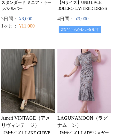
【Mサイズ】UND LACE
スタンダード ミニアトゥー
BOLERO LAYERED DRESS
ラ/シルバー
4日間：
¥9,000
3日間：
¥8,000
1ヶ月：
¥11,000
2着どちらかレンタル可
Ameri VINTAGE（アメ
LAGUNAMOON（ラグ
リヴィンテージ）
ナムーン）
【Mサイズ】LAKE CURVE
【Mサイズ】LADYジャガー