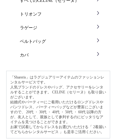
すべてのCELINE（セリーヌ）
トリオンフ
ラゲージ
ベルトバッグ
カバ
「Shareris」はラグジュアリーアイテムのファッションレ
ンタルサービスです。
人気ブランドのドレスやバッグ、アクセサリーをレンタ
ルすることができます。 CELINE（セリーヌ）も取り扱い
がございます。
結婚式やパーティーにご着用いただけるロングドレスや
パンツドレス、パーティーバッグなどが豊富にございま
すので、
20代
・
30代
・
40代
・
50代
・
60代
以降の方
が、友人として、親族として参列するのにピッタリなア
イテムを見つけることができます。
お家で試着してからドレスをお選びいただける「
2着届い
てどちらかレンタルサービス
」も是非ご活用ください。