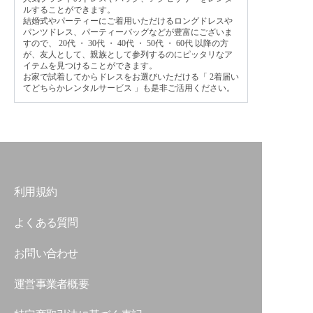
ルすることができます。
結婚式やパーティーにご着用いただけるロングドレスや
パンツドレス、パーティーバッグなどが豊富にございま
すので、
20代
・
30代
・
40代
・
50代
・
60代
以降の方
が、友人として、親族として参列するのにピッタリなア
イテムを見つけることができます。
お家で試着してからドレスをお選びいただける「
2着届い
てどちらかレンタルサービス
」も是非ご活用ください。
利用規約
よくある質問
お問い合わせ
運営事業者概要