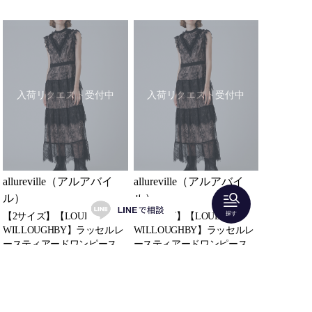
入荷リクエスト受付中
入荷リクエスト受付中
allureville（アルアバイ
allureville（アルアバイ
ル）
ル）
探す
【2サイズ】【LOULOU
【1サイズ】【LOULOU
WILLOUGHBY】ラッセルレ
WILLOUGHBY】ラッセルレ
ースティアードワンピース
ースティアードワンピース
4日間：
¥17,000
4日間：
¥17,000
2着どちらかレンタル可
2着どちらかレンタル可