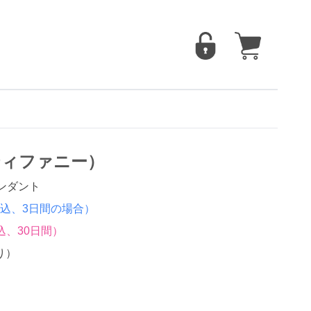
.（ティファニー）
ペンダント
込、3日間の場合）
込、30日間）
り）