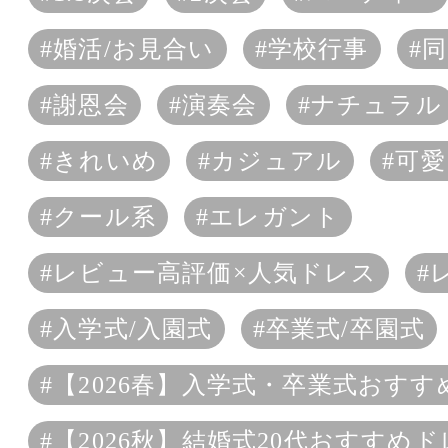
#婚活/お見合い
#学校行事
#
#謝恩会
#演奏会
#ナチュラル
#きれいめ
#カジュアル
#可
#クール系
#エレガント
#レビュー高評価×人気ドレス
#
#入学式/入園式
#卒業式/卒園式
#【2026春】入学式・卒業式おす
#【2026秋】結婚式20代おすすめ