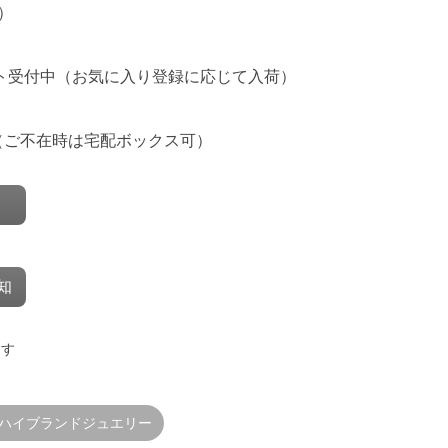
）
ト受付中
（お気に入り登録に応じて入荷）
（ご不在時は宅配ボックス可）
知
ます
#ハイブランドジュエリー