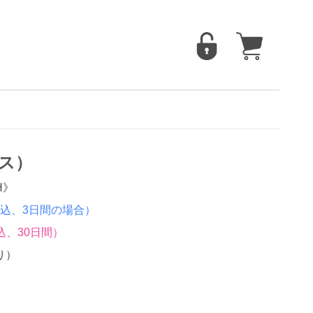
メス）
H》
込、3日間の場合）
込、30日間）
り）