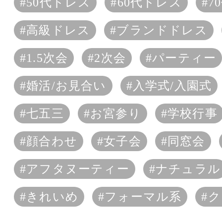
#50代ドレス
#60代ドレス
#7
#高級ドレス
#ブランドドレス
#1.5次会
#2次会
#パーティー
#婚活/お見合い
#入学式/入園式
#七五三
#お宮参り
#学校行事
#顔合わせ
#女子会
#同窓会
#アフタヌーティー
#ナチュラル
#きれいめ
#フォーマル系
#