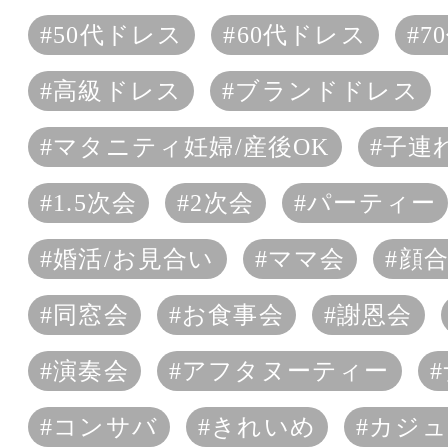
#50代ドレス
#60代ドレス
#7
#高級ドレス
#ブランドドレス
#マタニティ妊婦/産後OK
#子連
#1.5次会
#2次会
#パーティー
#婚活/お見合い
#ママ会
#顔
#同窓会
#お食事会
#謝恩会
#演奏会
#アフタヌーティー
#コンサバ
#きれいめ
#カジ