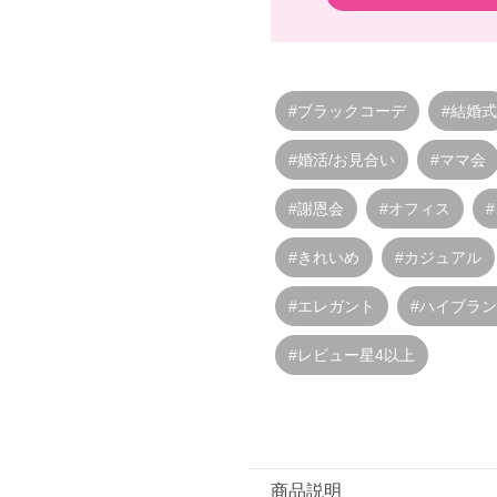
#ブラックコーデ
#結婚式
#婚活/お見合い
#ママ会
#謝恩会
#オフィス
#きれいめ
#カジュアル
#エレガント
#ハイブラ
#レビュー星4以上
商品説明