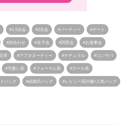
#1.5次会
#2次会
#パーティー
#デート
#顔合わせ
#女子会
#同窓会
#お食事会
#日常
#アフタヌーティー
#ナチュラル
#コンサバ
#可愛い系
#フォーマル系
#クール系
ンドバッグ
#結婚式バッグ
#レビュー高評価×人気バッグ