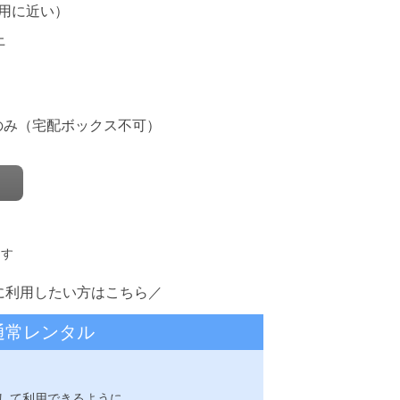
用に近い）
上
のみ（宅配ボックス不可）
ます
に利用したい方はこちら／
通常レンタル
して利用できるように、