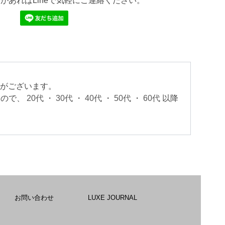
があればLineで気軽にご連絡ください。
いがございます。
すので、
20代
・
30代
・
40代
・
50代
・
60代
以降
。
お問い合わせ
LUXE JOURNAL