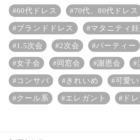
#60代ドレス
#70代、80代ドレス
#ブランドドレス
#マタニティ妊
#1.5次会
#2次会
#パーティー
#女子会
#同窓会
#謝恩会
#コンサバ
#きれいめ
#可愛い
#クール系
#エレガント
#ド