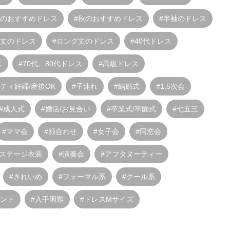
夏のおすすめドレス
#秋のおすすめドレス
#半袖のドレス
ル丈のドレス
#ロング丈のドレス
#40代ドレス
ス
#70代、80代ドレス
#高級ドレス
ティ妊婦/産後OK
#子連れ
#結婚式
#1.5次会
#成人式
#婚活/お見合い
#卒業式/卒園式
#七五三
#ママ会
#顔合わせ
#女子会
#同窓会
#ステージ衣装
#演奏会
#アフタヌーティー
#きれいめ
#フォーマル系
#クール系
ガント
#入手困難
#ドレスMサイズ