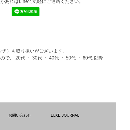
があればLineで気軽にご連絡ください。
ロゴウチ）も取り扱いがございます。
すので、
20代
・
30代
・
40代
・
50代
・
60代
以降
。
お問い合わせ
LUXE JOURNAL