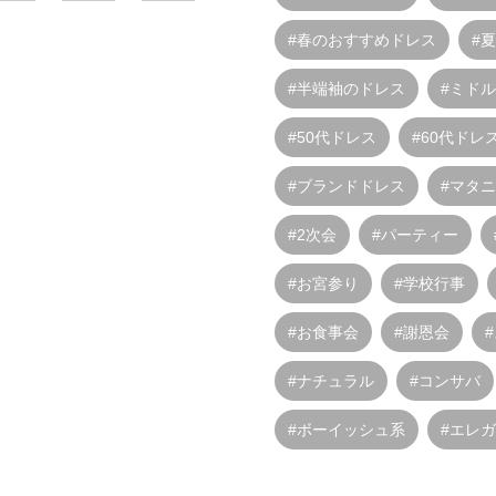
#春のおすすめドレス
#
#半端袖のドレス
#ミド
#50代ドレス
#60代ドレ
#ブランドドレス
#マタニ
#2次会
#パーティー
#お宮参り
#学校行事
#お食事会
#謝恩会
#ナチュラル
#コンサバ
#ボーイッシュ系
#エレ