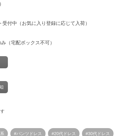
）
ト受付中
（お気に入り登録に応じて入荷）
のみ（宅配ボックス不可）
知
ます
ド系
#パンツドレス
#20代ドレス
#30代ドレス