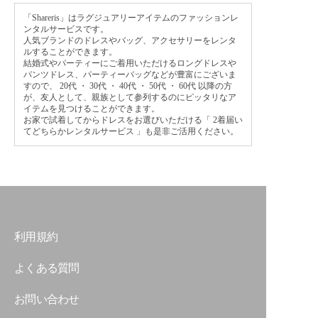
「Shareris」はラグジュアリーアイテムのファッションレ
ンタルサービスです。
人気ブランドのドレスやバッグ、アクセサリーをレンタ
ルすることができます。
結婚式やパーティーにご着用いただけるロングドレスや
パンツドレス、パーティーバッグなどが豊富にございま
すので、
20代
・
30代
・
40代
・
50代
・
60代
以降の方
が、友人として、親族として参列するのにピッタリなア
イテムを見つけることができます。
お家で試着してからドレスをお選びいただける「
2着届い
てどちらかレンタルサービス
」も是非ご活用ください。
利用規約
よくある質問
お問い合わせ