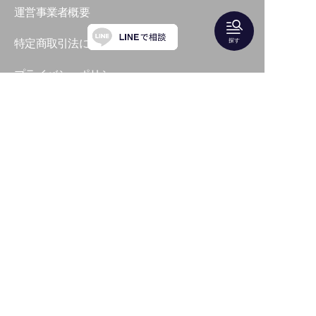
運営事業者概要
特定商取引法に基づく表記
探す
プライバシーポリシー
LUXE JOURNAL（ファッションメディア）
Shareris株式会社
〒135-0063 東京都江東区３−７−１１ 有明パーク
ビル２０階
代表 福 和也
Copyright © 結婚式・お呼ばれに｜高級ドレス・ブ
ランドバックのレンタル「Shareris」 All Rights
Reserved.