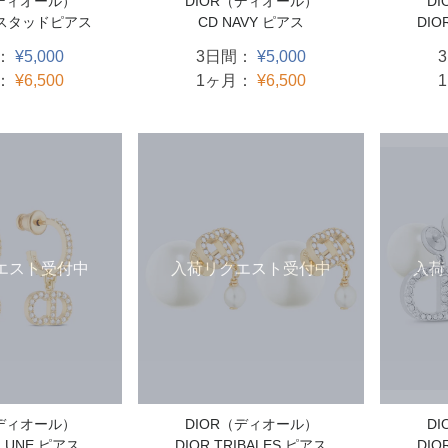
（ディオール）
D
DIOR（ディオール）
D スタッドピアス
DIO
CD NAVY ピアス
：
¥5,000
3日間：
¥5,000
：
¥6,500
1ヶ月：
¥6,500
入荷
エスト受付中
入荷リクエスト受付中
D
（ディオール）
DIOR（ディオール）
DIO
D LUNE ピアス
DIOR TRIBALES ピアス