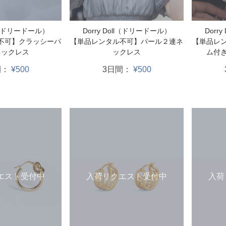
ll（ドリードール）
Dorry Doll（ドリードール）
Dorr
不可】クラッシーパ
【単品レンタル不可】パール２連ネ
【単品レ
ネックレス
ックレス
ム付
間：
¥500
3日間：
¥500
エスト受付中
入荷リクエスト受付中
入荷