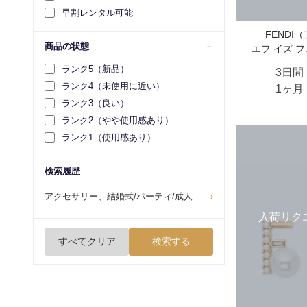
早割レンタル可能
FENDI
商品の状態
エフ イズ 
ランク5（新品）
3日間
ランク4（未使用に近い）
1ヶ月
ランク3（良い）
ランク2（やや使用感あり）
ランク1（使用感あり）
検索履歴
アクセサリー、結婚式/パーティ/成人式/二次会
›
入荷リク
すべてクリア
検索する