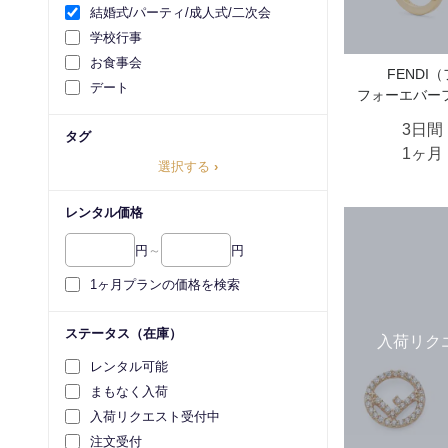
結婚式/パーティ/成人式/二次会
学校行事
お食事会
FENDI
デート
フォーエバー
3日間
タグ
1ヶ月
選択する
›
レンタル価格
円
～
円
1ヶ月プランの価格を検索
ステータス（在庫）
入荷リク
レンタル可能
まもなく入荷
入荷リクエスト受付中
注文受付