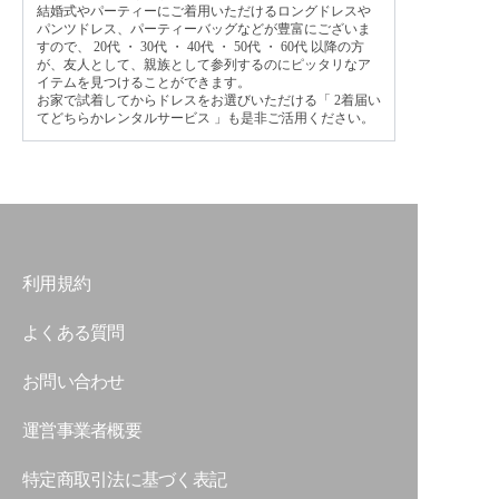
結婚式やパーティーにご着用いただけるロングドレスや
パンツドレス、パーティーバッグなどが豊富にございま
すので、
20代
・
30代
・
40代
・
50代
・
60代
以降の方
が、友人として、親族として参列するのにピッタリなア
イテムを見つけることができます。
お家で試着してからドレスをお選びいただける「
2着届い
てどちらかレンタルサービス
」も是非ご活用ください。
利用規約
よくある質問
お問い合わせ
運営事業者概要
特定商取引法に基づく表記