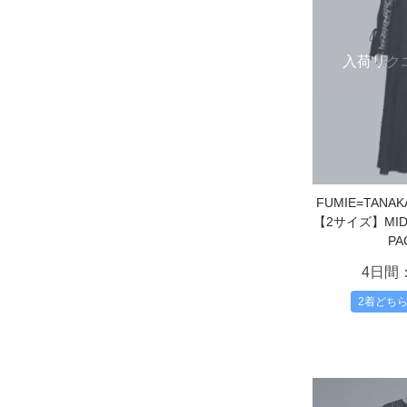
入荷リク
FUMIE=TAN
【2サイズ】MIDW
PA
4日間
2着どち