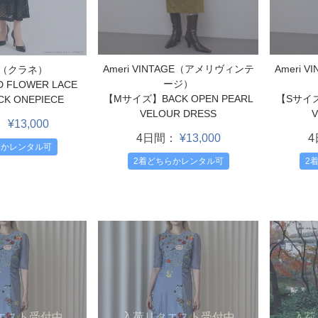
Ameri VINTAGE（アメリヴィンテ
Ameri 
E（クラネ）
ージ）
FLOWER LACE
【Mサイズ】BACK OPEN PEARL
【Sサイズ
CK ONEPIECE
VELOUR DRESS
V
：
¥13,000
4日間：
¥13,000
らかレンタル可
2着どちらかレンタル可
2
エスト受付中
入荷リクエスト受付中
入荷