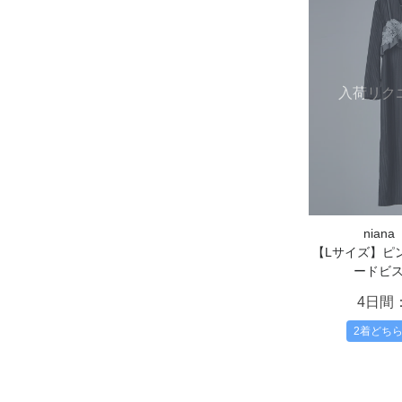
入荷リク
nian
【Lサイズ】ピ
ードビ
4日間
2着どち