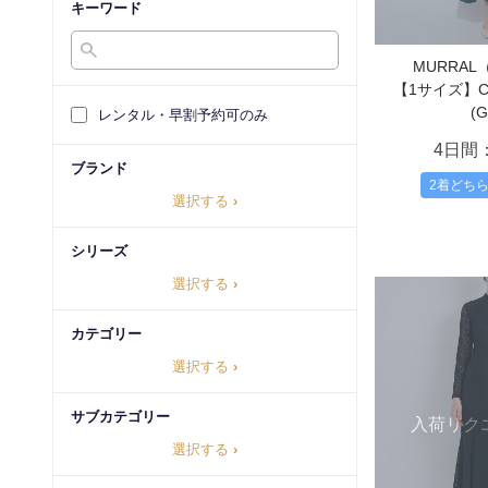
キーワード
MURRA
【1サイズ】Clas
(G
レンタル・早割予約可のみ
4日間
ブランド
2着どち
選択する
›
シリーズ
選択する
›
カテゴリー
選択する
›
サブカテゴリー
入荷リク
選択する
›