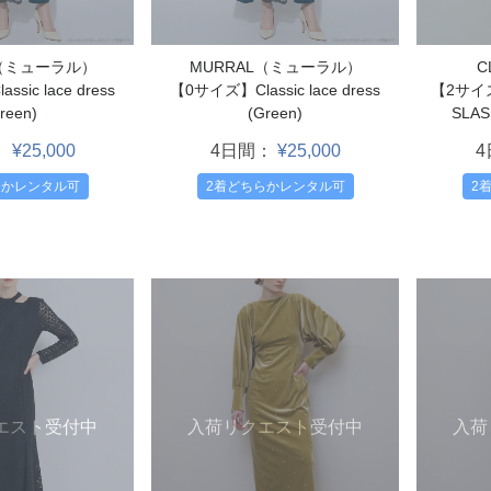
L（ミューラル）
MURRAL（ミューラル）
C
sic lace dress
【0サイズ】Classic lace dress
【2サイズ
reen)
(Green)
SLAS
：
¥25,000
4日間：
¥25,000
らかレンタル可
2着どちらかレンタル可
2
入荷リクエスト受付中
入荷
エスト受付中