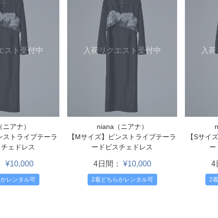
エスト受付中
入荷リクエスト受付中
入荷
a（ニアナ）
niana（ニアナ）
ンストライプテーラ
【Mサイズ】ピンストライプテーラ
【Sサイ
スチェドレス
ードビスチェドレス
ー
：
¥10,000
4日間：
¥10,000
らかレンタル可
2着どちらかレンタル可
2