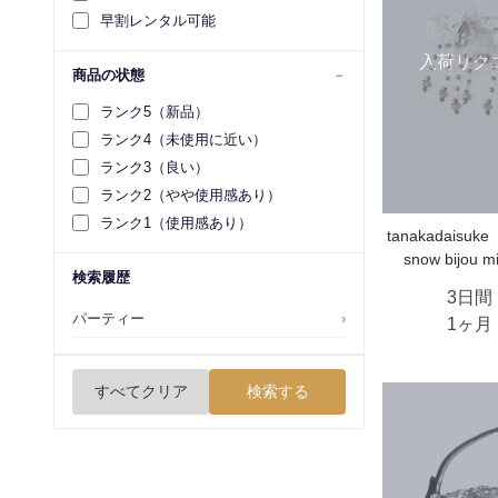
早割レンタル可能
入荷リク
商品の状態
ランク5（新品）
ランク4（未使用に近い）
ランク3（良い）
ランク2（やや使用感あり）
ランク1（使用感あり）
tanakadais
snow bijou mi
検索履歴
3日間
パーティー
›
1ヶ月
すべてクリア
検索する