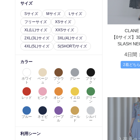
サイズ
Sサイズ
Mサイズ
Lサイズ
フリーサイズ
XSサイズ
XL(LL)サイズ
XXSサイズ
CLAN
【0サイズ】3D 
2XL(3L)サイズ
3XL(4L)サイズ
SLASH NE
4XL(5L)サイズ
S(SHORT)サイズ
4日間
カラー
2着どち
ホワイ
ベージ
ブラウ
グレー
ブラッ
ト
ュ
ン
ク
レッド
ピンク
オレン
イエロ
グリー
ジ
ー
ン
ブルー
ネイビ
パープ
ゴール
シルバ
ー
ル
ド
ー
利用シーン
入荷リク