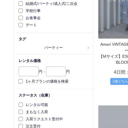
結婚式/パーティ/成人式/二次会
学校行事
お食事会
デート
タグ
Ameri VIN
パーティー
›
【Mサイズ】ESME
レンタル価格
BLOO
円
～
円
4日間
1ヶ月プランの価格を検索
2着どち
ステータス（在庫）
レンタル可能
まもなく入荷
入荷リクエスト受付中
注文受付