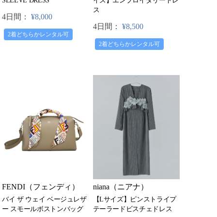
イズ】エンブロイダリードレ
SLEEVE DRESS
ス
4日間：
¥8,000
4日間：
¥8,500
2着どちらかレンタル可
2着どちらかレンタル可
niana（ニアナ）
FENDI（フェンディ）
【Lサイズ】ピンストライプ
バイ ザ ウェイ ベージュレザ
テーラードビスチェドレス
ー スモールボストンバッグ