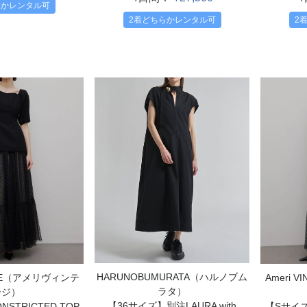
らかレンタル可
2着どちらかレンタル可
2
HARUNOBUMURATA（ハルノブム
TAGE（アメリヴィンテ
Ameri 
ラタ）
ージ）
【36サイズ】別注LAURA with
STRICTED TOP
【Sサイズ】