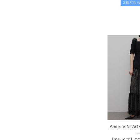
2着どち
Ameri VIN
【Sサイズ】CON