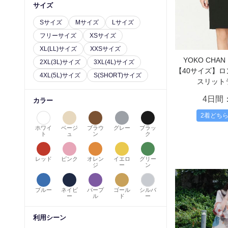
サイズ
Sサイズ
Mサイズ
Lサイズ
フリーサイズ
XSサイズ
XL(LL)サイズ
XXSサイズ
YOKO CH
2XL(3L)サイズ
3XL(4L)サイズ
【40サイズ】
4XL(5L)サイズ
S(SHORT)サイズ
スリット
4日間
カラー
2着どち
ホワイ
ベージ
ブラウ
グレー
ブラッ
ト
ュ
ン
ク
レッド
ピンク
オレン
イエロ
グリー
ジ
ー
ン
ブルー
ネイビ
パープ
ゴール
シルバ
ー
ル
ド
ー
利用シーン