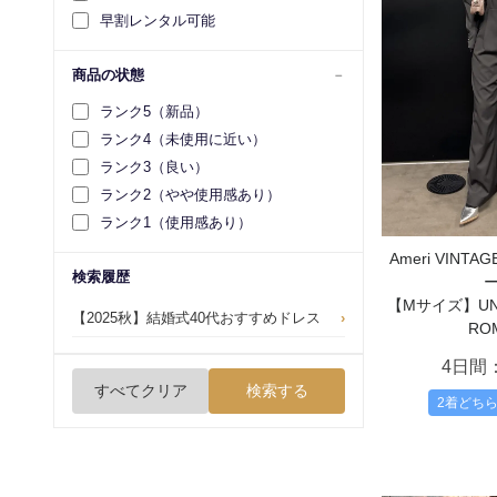
早割レンタル可能
商品の状態
ランク5（新品）
ランク4（未使用に近い）
ランク3（良い）
ランク2（やや使用感あり）
ランク1（使用感あり）
Ameri VIN
検索履歴
【Mサイズ】UND 
【2025秋】結婚式40代おすすめドレス
›
RO
4日間
すべてクリア
検索する
2着どち