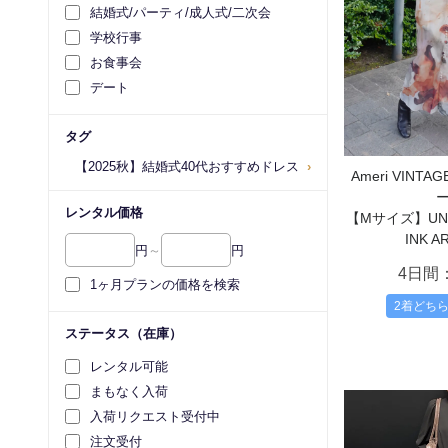
結婚式/パーティ/成人式/二次会
学校行事
お食事会
デート
タグ
【2025秋】結婚式40代おすすめドレス
›
Ameri VIN
レンタル価格
【Mサイズ】UNDR
INK A
円
～
円
4日間
1ヶ月プランの価格を検索
2着どち
ステータス（在庫）
レンタル可能
まもなく入荷
入荷リクエスト受付中
注文受付