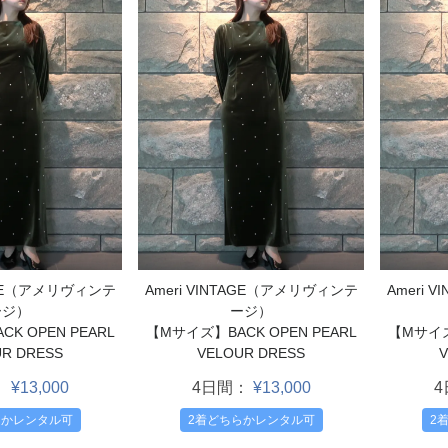
TAGE（アメリヴィンテ
Ameri VINTAGE（アメリヴィンテ
Ameri 
ージ）
ージ）
K OPEN PEARL
【Mサイズ】BACK OPEN PEARL
【Mサイズ】
R DRESS
VELOUR DRESS
V
：
¥13,000
4日間：
¥13,000
らかレンタル可
2着どちらかレンタル可
2