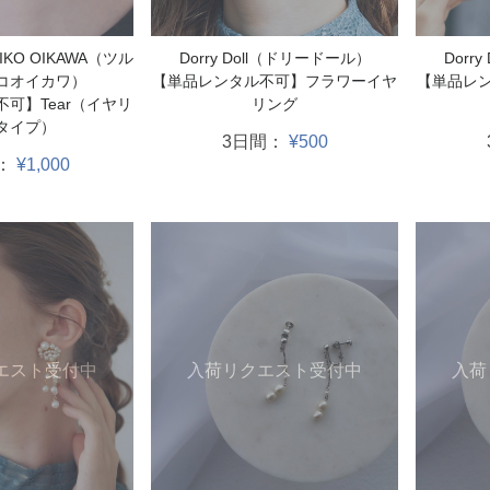
RIKO OIKAWA（ツル
Dorry Doll（ドリードール）
Dorr
コオイカワ）
【単品レンタル不可】フラワーイヤ
【単品レ
可】Tear（イヤリ
リング
タイプ）
3日間：
¥500
：
¥1,000
エスト受付中
入荷リクエスト受付中
入荷