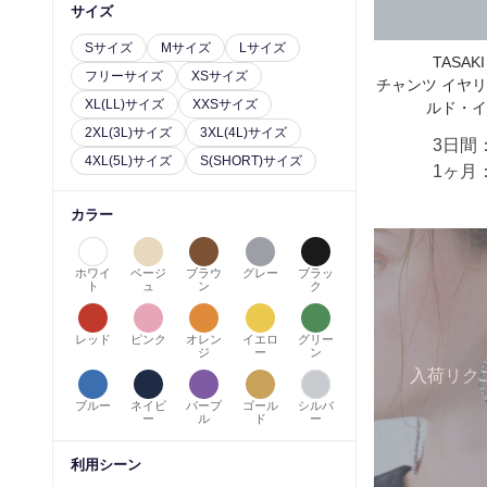
サイズ
Sサイズ
Mサイズ
Lサイズ
TASA
フリーサイズ
XSサイズ
チャンツ イヤリ
XL(LL)サイズ
XXSサイズ
ルド・イ
2XL(3L)サイズ
3XL(4L)サイズ
3日間
4XL(5L)サイズ
S(SHORT)サイズ
1ヶ月
カラー
ホワイ
ベージ
ブラウ
グレー
ブラッ
ト
ュ
ン
ク
レッド
ピンク
オレン
イエロ
グリー
ジ
ー
ン
入荷リク
ブルー
ネイビ
パープ
ゴール
シルバ
ー
ル
ド
ー
利用シーン