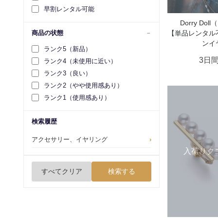
早割レンタル可能
Dorry Do
【単品レンタル
商品の状態
ンイ
ランク5（新品）
3日
ランク4（未使用に近い）
ランク3（良い）
ランク2（やや使用感あり）
ランク1（使用感あり）
検索履歴
アクセサリー、イヤリング
›
入荷リク
すべてクリア
検索する