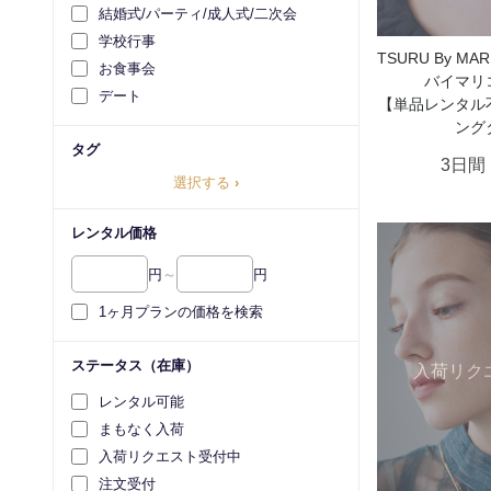
結婚式/パーティ/成人式/二次会
学校行事
TSURU By MA
お食事会
バイマリ
デート
【単品レンタル不
ング
タグ
3日間
選択する
›
レンタル価格
円
～
円
1ヶ月プランの価格を検索
ステータス（在庫）
入荷リク
レンタル可能
まもなく入荷
入荷リクエスト受付中
注文受付