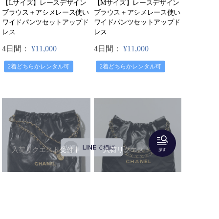
【Lサイズ】レースデザイン
【Mサイズ】レースデザイン
ブラウス＋アシメレース使い
ブラウス＋アシメレース使い
ワイドパンツセットアップド
ワイドパンツセットアップド
レス
レス
4日間：
¥11,000
4日間：
¥11,000
2着どちらかレンタル可
2着どちらかレンタル可
入荷リクエスト受付中
入荷リクエスト受付中
探す
CHANEL（シャネル）
CHANEL（シャネル）