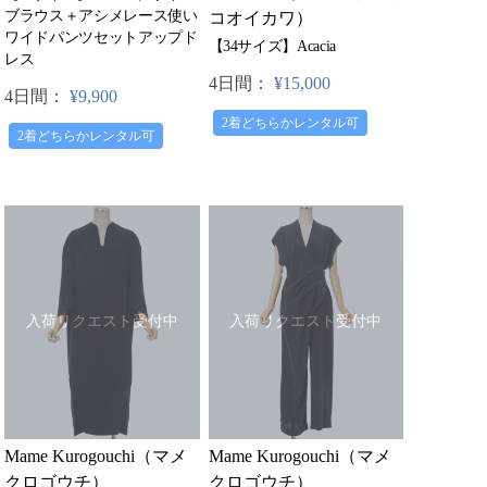
ブラウス＋アシメレース使い
コオイカワ）
ワイドパンツセットアップド
【34サイズ】Acacia
レス
4日間：
¥15,000
4日間：
¥9,900
2着どちらかレンタル可
2着どちらかレンタル可
入荷リクエスト受付中
入荷リクエスト受付中
Mame Kurogouchi（マメ
Mame Kurogouchi（マメ
クロゴウチ）
クロゴウチ）