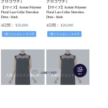
クロゴウチ）
クロゴウチ）
【1サイズ】Acetate Polyester
【3サイズ】Acetate Polyester
Floral Lace-Collar Sleeveless
Floral Lace-Collar Sleeveless
Dress - black
Dress - black
4日間：
¥20,000
4日間：
¥20,000
2着どちらかレンタル可
2着どちらかレンタル可
探す
入荷リクエスト受付中
入荷リクエスト受付中
Mame Kurogouchi（マメ
Mame Kurogouchi（マメ