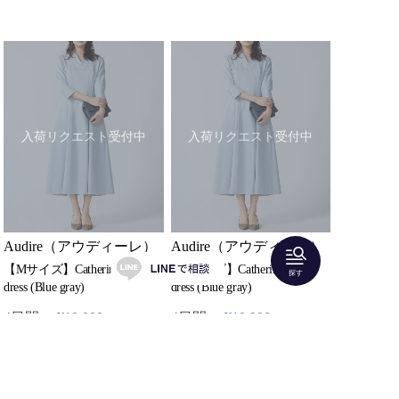
入荷リクエスト受付中
入荷リクエスト受付中
Audire（アウディーレ）
Audire（アウディーレ）
【Mサイズ】Catherine flare
【Sサイズ】Catherine flare
探す
dress (Blue gray)
dress (Blue gray)
4日間：
¥10,000
4日間：
¥10,000
2着どちらかレンタル可
2着どちらかレンタル可