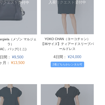
入荷リクエスト受付中
リクエスト受付中
YOKO CHAN（ヨーコチャン）
Margiela（メゾン マルジェ
【36サイズ】ティアードスリーブパ
ラ）
ールドレス
AC」バッグ(ミニ)
4日間：
¥24,000
3日間：
¥9,500
1ヶ月：
¥13,500
2着どちらかレンタル可