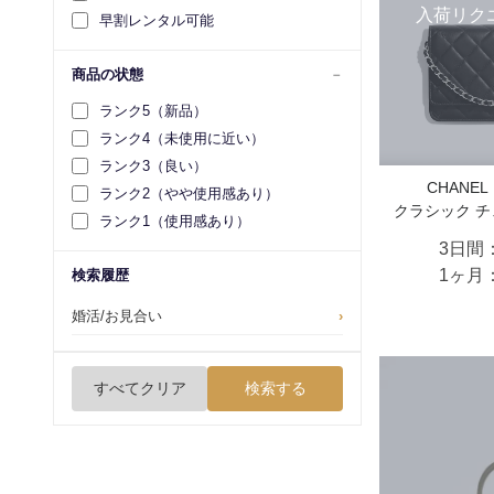
入荷リク
早割レンタル可能
商品の状態
ランク5（新品）
ランク4（未使用に近い）
ランク3（良い）
CHANE
ランク2（やや使用感あり）
クラシック 
ランク1（使用感あり）
3日間
1ヶ月
検索履歴
婚活/お見合い
›
すべてクリア
検索する