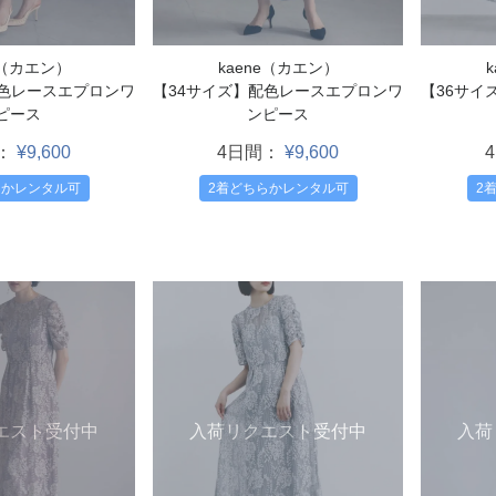
e（カエン）
kaene（カエン）
【36サイ
配色レースエプロンワ
【34サイズ】配色レースエプロンワ
ピース
ンピース
：
¥9,600
4日間：
¥9,600
2
らかレンタル可
2着どちらかレンタル可
入荷リクエスト受付中
エスト受付中
入荷