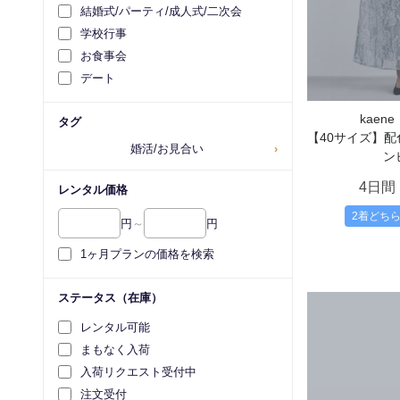
結婚式/パーティ/成人式/二次会
学校行事
お食事会
デート
kaen
タグ
【40サイズ】
婚活/お見合い
›
ン
4日間
レンタル価格
2着どち
円
～
円
1ヶ月プランの価格を検索
ステータス（在庫）
レンタル可能
まもなく入荷
入荷リクエスト受付中
注文受付