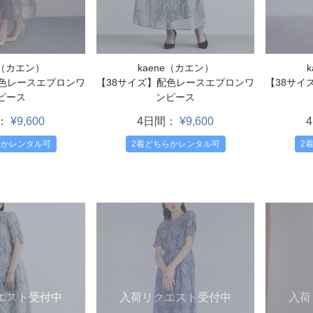
kaene（カエン）
e（カエン）
【38サイズ】配色レースエプロンワ
配色レースエプロンワ
【38サイ
ンピース
ピース
4日間：
¥9,600
：
¥9,600
2着どちらかレンタル可
らかレンタル可
2
エスト受付中
入荷
入荷リクエスト受付中