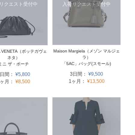
入荷リクエスト受付中
リクエスト受付中
Maison Margiela（メゾン マルジェ
A VENETA（ボッテガヴェ
ラ）
ネタ）
「5AC」バッグ(スモール)
ミニ ザ・ポーチ
3日間：
¥9,500
3日間：
¥5,800
1ヶ月：
¥13,500
1ヶ月：
¥8,500