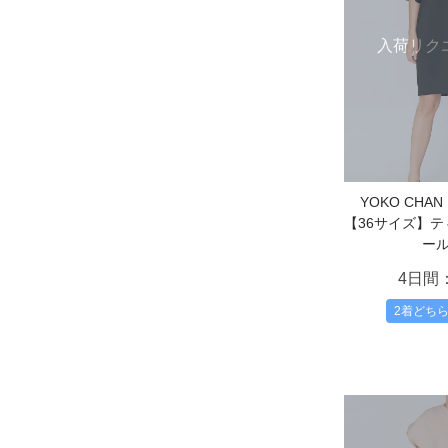
入荷リク
YOKO CH
【36サイズ】
ー
4日間
2着どち