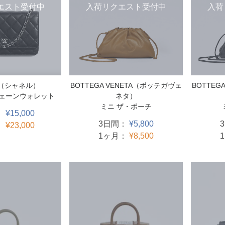
エスト受付中
入荷リクエスト受付中
入荷
L（シャネル）
BOTTEGA VENETA（ボッテガヴェ
BOTTEG
チェーンウォレット
ネタ）
ミニ ザ・ポーチ
：
¥15,000
3日間：
¥5,800
：
¥23,000
1ヶ月：
¥8,500