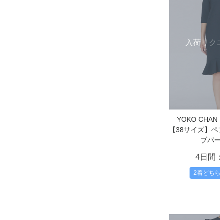
入荷リク
YOKO CH
【38サイズ】
ブパ
4日間
2着どち