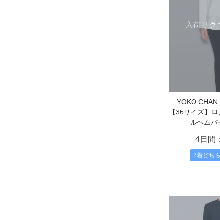
入荷リク
YOKO CH
【36サイズ】
ルヘムパ
4日間
2着どち