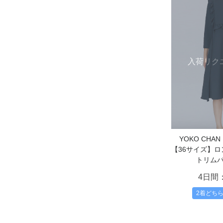
入荷リク
YOKO CH
【36サイズ】
トリム
4日間
2着どち