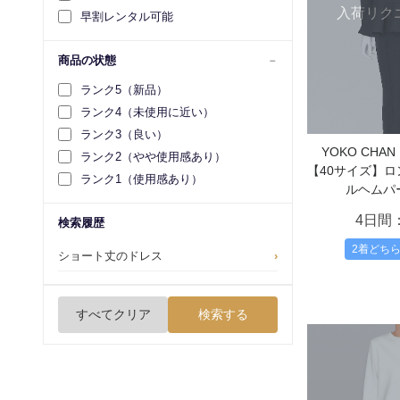
入荷リク
早割レンタル可能
商品の状態
ランク5（新品）
ランク4（未使用に近い）
ランク3（良い）
YOKO CH
ランク2（やや使用感あり）
【40サイズ】
ランク1（使用感あり）
ルヘムパ
4日間
検索履歴
2着どち
ショート丈のドレス
›
すべてクリア
検索する