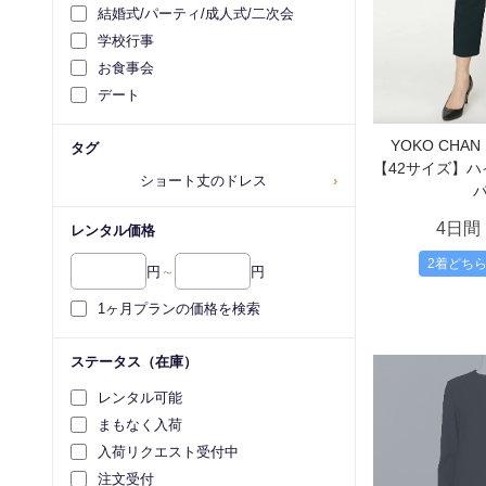
結婚式/パーティ/成人式/二次会
学校行事
お食事会
デート
YOKO CH
タグ
【42サイズ】
ショート丈のドレス
›
4日間
レンタル価格
2着どち
円
～
円
1ヶ月プランの価格を検索
ステータス（在庫）
レンタル可能
まもなく入荷
入荷リクエスト受付中
注文受付