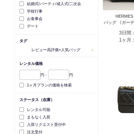
結婚式/パーティ/成人式/二次会
学校行事
HERME
お食事会
バッグ 《ガーデ
デート
3日間
1ヶ月
タグ
レビュー高評価×人気バッグ
›
レンタル価格
円
～
円
1ヶ月プランの価格を検索
ステータス（在庫）
レンタル可能
まもなく入荷
入荷リクエスト受付中
注文受付