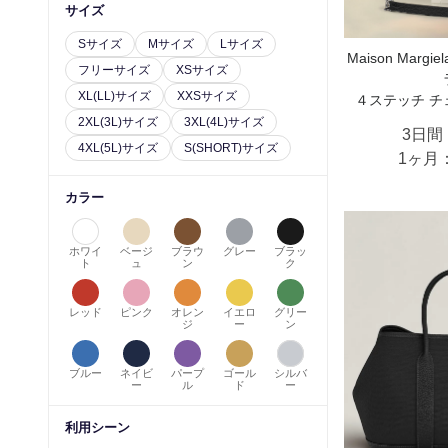
サイズ
Sサイズ
Mサイズ
Lサイズ
Maison Marg
フリーサイズ
XSサイズ
XL(LL)サイズ
XXSサイズ
４ステッチ チ
2XL(3L)サイズ
3XL(4L)サイズ
3日間
4XL(5L)サイズ
S(SHORT)サイズ
1ヶ月
カラー
ホワイ
ベージ
ブラウ
グレー
ブラッ
ト
ュ
ン
ク
レッド
ピンク
オレン
イエロ
グリー
ジ
ー
ン
ブルー
ネイビ
パープ
ゴール
シルバ
ー
ル
ド
ー
利用シーン