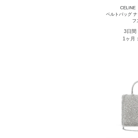
CELIN
ベルトバッグ ナ
フ
3日間
1ヶ月