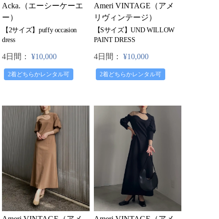
Acka.（エーシーケーエ
Ameri VINTAGE（アメ
ー）
リヴィンテージ）
【2サイズ】puffy occasion
【Sサイズ】UND WILLOW
dress
PAINT DRESS
4日間：
¥10,000
4日間：
¥10,000
2着どちらかレンタル可
2着どちらかレンタル可
Ameri VINTAGE（アメ
Ameri VINTAGE（アメ