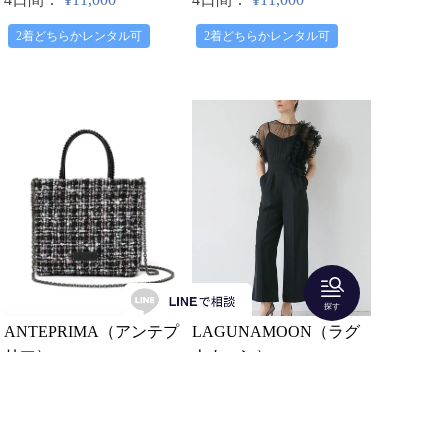
2着どちらかレンタル可
2着どちらかレンタル可
探す
LAGUNAMOON（ラグ
ANTEPRIMA（アンテプ
ナムーン）
リマ）
【Mサイズ】LADYチュール
ワイヤー ツイード/スモール/
ドッキングコンビネゾン
マルチブラック
4日間：
¥8,250
3日間：
¥7,500